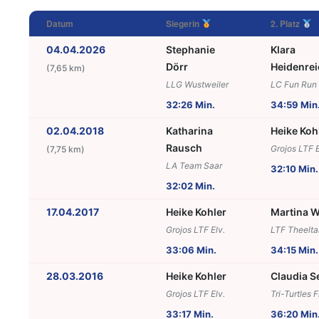
Datum
Siegerin
2. Platz
04.04.2026
Stephanie
Klara
Dörr
Heidenrei
(7,65 km)
LLG Wustweiler
LC Fun Run
32:26 Min.
34:59 Min
02.04.2018
Katharina
Heike Koh
Rausch
Grojos LTF E
(7,75 km)
LA Team Saar
32:10 Min.
32:02 Min.
17.04.2017
Heike Kohler
Martina W
Grojos LTF Elv.
LTF Theelta
33:06 Min.
34:15 Min.
28.03.2016
Heike Kohler
Claudia S
Grojos LTF Elv.
Tri-Turtles F
33:17 Min.
36:20 Min