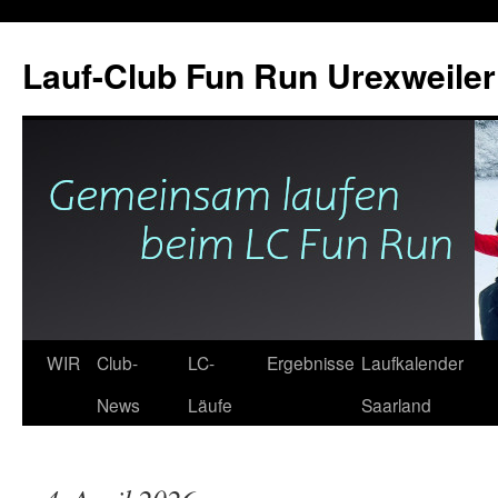
Zum
Inhalt
Lauf-Club Fun Run Urexweiler 
springen
WIR
Club-
LC-
Ergebnisse
Laufkalender
News
Läufe
Saarland