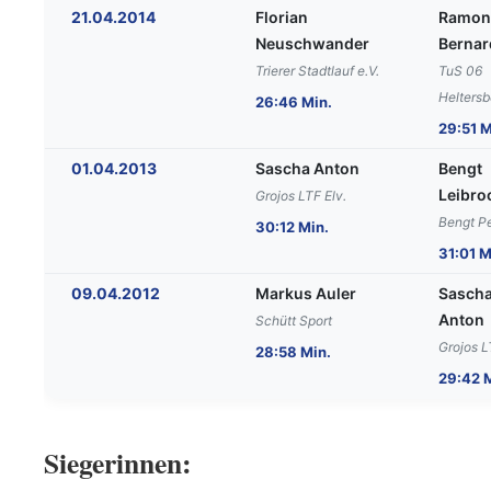
21.04.2014
Florian
Ramon
Neuschwander
Berna
Trierer Stadtlauf e.V.
TuS 06
Heltersb
26:46 Min.
29:51 M
01.04.2013
Sascha Anton
Bengt
Leibro
Grojos LTF Elv.
Bengt Per
30:12 Min.
31:01 M
09.04.2012
Markus Auler
Sasch
Anton
Schütt Sport
Grojos L
28:58 Min.
29:42 
Siegerinnen: