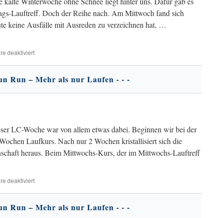
kalte Winterwoche ohne Schnee liegt hinter uns. Dafür gab es
tags-Lauftreff. Doch der Reihe nach. Am Mittwoch fand sich
eute keine Ausfälle mit Ausreden zu verzeichnen hat, …
für
e deaktiviert
Club-
News
25.01.26
ieser LC-Woche war von allem etwas dabei. Beginnen wir bei der
ochen Laufkurs. Nach nur 2 Wochen kristallisiert sich die
chaft heraus. Beim Mittwochs-Kurs, der im Mittwochs-Lauftreff
für
e deaktiviert
Club-
News
18.01.26