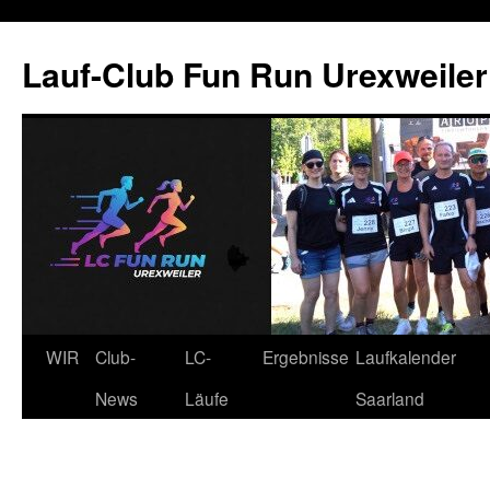
Zum
Inhalt
Lauf-Club Fun Run Urexweiler 
springen
WIR
Club-
LC-
Ergebnisse
Laufkalender
News
Läufe
Saarland