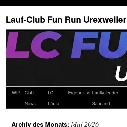
Zum
Inhalt
Lauf-Club Fun Run Urexweiler 
springen
WIR
Club-
LC-
Ergebnisse
Laufkalender
News
Läufe
Saarland
Mai 2026
Archiv des Monats: