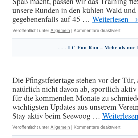
Spaß macht, passen wir das Training fle
unsere Runden in den kühlen Wald und 
gegebenenfalls auf 45 …
Weiterlesen
für
Veröffentlicht unter
Allgemein
|
Kommentare deaktiviert
Sommer
Update
für
unseren
Lauftreff!
Die Pfingstfeiertage stehen vor der Tür, 
natürlich nicht davon ab, sportlich aktiv
für die kommenden Monate zu schmieden
wichtigsten Updates aus unserem Verei
Stay aktiv beim Seewoog …
Weiterlese
für
Veröffentlicht unter
Allgemein
|
Kommentare deaktiviert
Club-