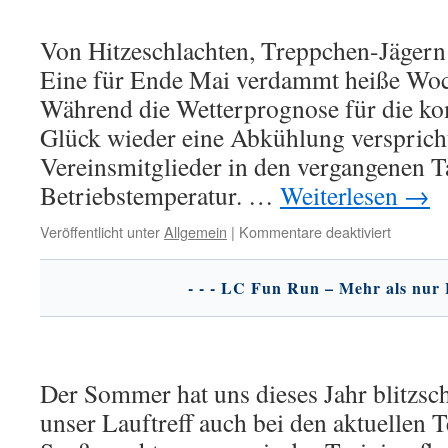
Von Hitzeschlachten, Treppchen-Jägern
Eine für Ende Mai verdammt heiße Woc
Während die Wetterprognose für die
Glück wieder eine Abkühlung verspricht
Vereinsmitglieder in den vergangenen Ta
Betriebstemperatur. …
Weiterlesen
→
für
Veröffentlicht unter
Allgemein
|
Kommentare deaktiviert
Club-
News
vom
31.05.20
Der Sommer hat uns dieses Jahr blitzsc
unser Lauftreff auch bei den aktuellen 