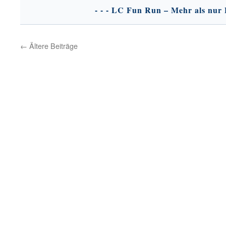
News
vom
24.
Mai
←
Ältere Beiträge