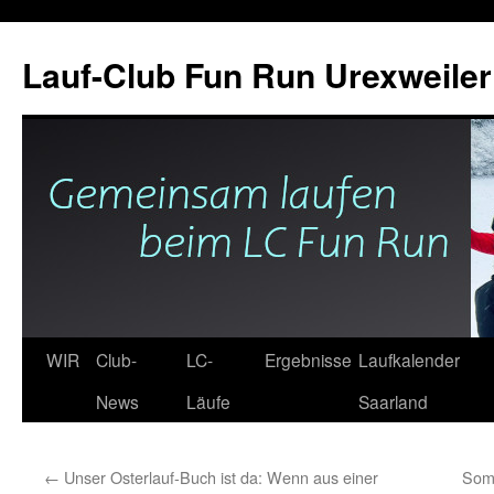
Zum
Inhalt
Lauf-Club Fun Run Urexweiler 
springen
WIR
Club-
LC-
Ergebnisse
Laufkalender
News
Läufe
Saarland
←
Unser Osterlauf-Buch ist da: Wenn aus einer
Somm