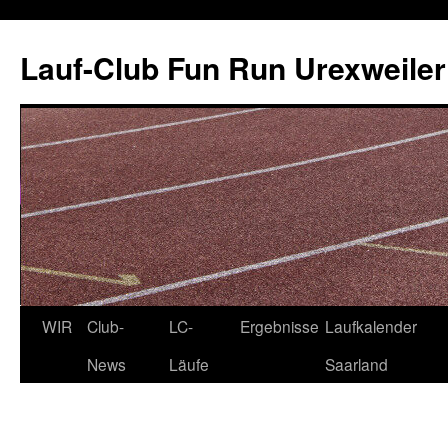
Zum
Inhalt
Lauf-Club Fun Run Urexweiler 
springen
WIR
Club-
LC-
Ergebnisse
Laufkalender
News
Läufe
Saarland