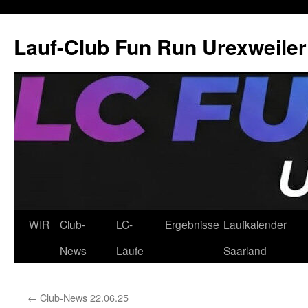
Zum
Inhalt
Lauf-Club Fun Run Urexweiler 
springen
WIR
Club-
LC-
Ergebnisse
Laufkalender
News
Läufe
Saarland
←
Club-News 22.06.25