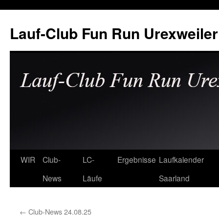
Zum
Inhalt
Lauf-Club Fun Run Urexweiler 
springen
WIR
Club-
LC-
Ergebnisse
Laufkalender
News
Läufe
Saarland
←
Club-News 24.08.25