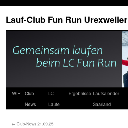
Zum
Inhalt
Lauf-Club Fun Run Urexweiler 
springen
WIR
Club-
LC-
Ergebnisse
Laufkalender
News
Läufe
Saarland
←
Club-News 21.09.25