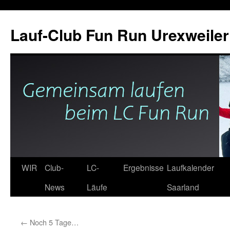
Zum
Inhalt
Lauf-Club Fun Run Urexweiler 
springen
WIR
Club-
LC-
Ergebnisse
Laufkalender
News
Läufe
Saarland
←
Noch 5 Tage…