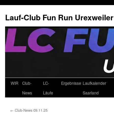
Zum
Inhalt
Lauf-Club Fun Run Urexweiler 
springen
WIR
Club-
LC-
Ergebnisse
Laufkalender
News
Läufe
Saarland
←
Club-News 09.11.25