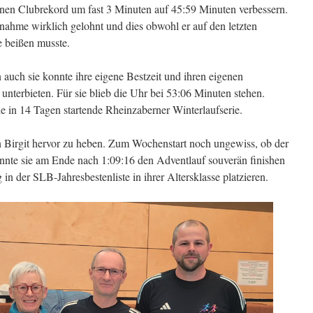
nen Clubrekord um fast 3 Minuten auf 45:59 Minuten verbessern.
ilnahme wirklich gelohnt und dies obwohl er auf den letzten
e beißen musste.
n auch sie konnte ihre eigene Bestzeit und ihren eigenen
nterbieten. Für sie blieb die Uhr bei 53:06 Minuten stehen.
 die in 14 Tagen startende Rheinzaberner Winterlaufserie.
n Birgit hervor zu heben. Zum Wochenstart noch ungewiss, ob der
konnte sie am Ende nach 1:09:16 den Adventlauf souverän finishen
 in der SLB-Jahresbestenliste in ihrer Altersklasse platzieren.