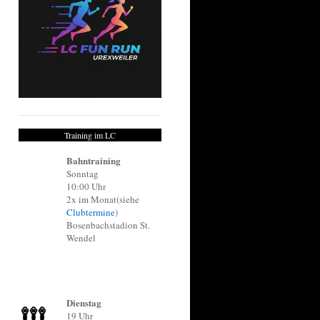
Training im LC
Bahntraining
Sonntag
10:00 Uhr
2x im Monat(siehe
Clubtermine
)
Bosenbachstadion St.
Wendel
Dienstag
19 Uhr