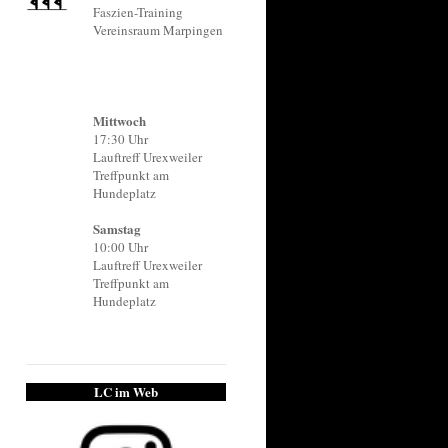
Faszien-Training
Vereinsraum Marpingen
Mittwoch
17:30 Uhr
Lauftreff Urexweiler
Treffpunkt am
Hundeplatz
Samstag
10:00 Uhr
Lauftreff Urexweiler
Treffpunkt am
Hundeplatz
LC im Web