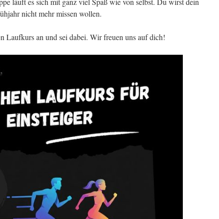
e läuft es sich mit ganz viel Spaß wie von selbst. Du wirst dein
ühjahr nicht mehr missen wollen.
n Laufkurs an und sei dabei. Wir freuen uns auf dich!