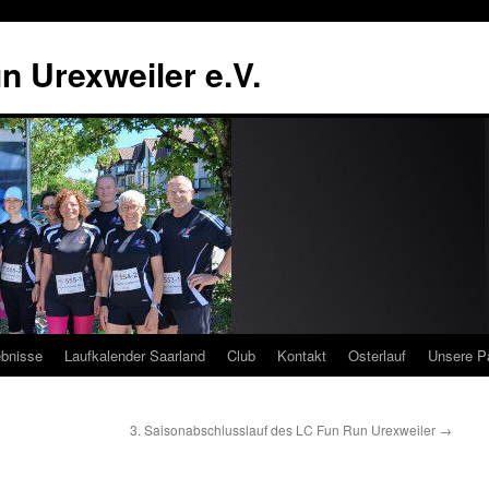
n Urexweiler e.V.
bnisse
Laufkalender Saarland
Club
Kontakt
Osterlauf
Unsere Pa
3. Saisonabschlusslauf des LC Fun Run Urexweiler
→