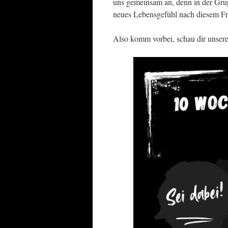
uns gemeinsam an, denn in der Grupp
neues Lebensgefühl nach diesem Fr
Also komm vorbei, schau dir unsere